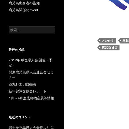
鹿児島出身者の告知
鹿児島関係のevent
検
索
:
さいかや
三越
東武百貨店
最近の投稿
2019年 単位県人会 開催（予
定）
関東鹿児島県人会連合会セミ
ナー
薬丸野太刀自顕流
新年賀詞交歓会レポート
1月～4月鹿児島物産展等情報
最近のコメント
岩手鹿児島県人会会長より
に