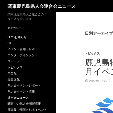
検
関東鹿児島県人会連合会ニュース
索
関東鹿児島県人会連合会のニ
ュースを扱います
カテゴリー
日別アーカイブ: 
HPのお知らせ
PR
イベント告知・レポート
トピックス
エンターテインメント
鹿児島
スポーツ
トピックス
月イベ
未分類
歴史文化
2016年1月22日
県人会イベントレポート
県人会イベント情報
連合会ニュース
関東での県人会開催情報
鹿児島で開催されるイベント