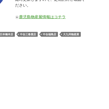
ださい。
鹿児島物産展情報はコチラ
日本橋本店
中合三春屋店
中合福島店
大九州物産展