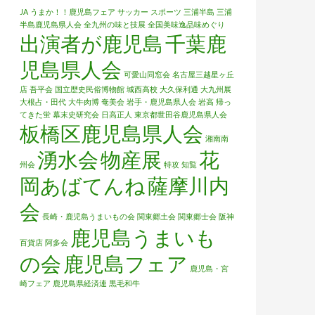
JA
うまか！！鹿児島フェア
サッカー
スポーツ
三浦半島
三浦
半島鹿児島県人会
全九州の味と技展
全国美味逸品味めぐり
出演者が鹿児島
千葉鹿
児島県人会
可愛山同窓会
名古屋三越星ヶ丘
店
吾平会
国立歴史民俗博物館
城西高校
大久保利通
大九州展
大根占・田代
大牛肉博
奄美会
岩手・鹿児島県人会
岩高
帰っ
てきた蛍
幕末史研究会
日高正人
東京都世田谷鹿児島県人会
板橋区鹿児島県人会
湘南南
湧水会
物産展
花
州会
特攻
知覧
岡あばてんね
薩摩川内
会
長崎・鹿児島うまいもの会
関東郷土会
関東郷士会
阪神
鹿児島うまいも
百貨店
阿多会
の会
鹿児島フェア
鹿児島・宮
崎フェア
鹿児島県経済連
黒毛和牛