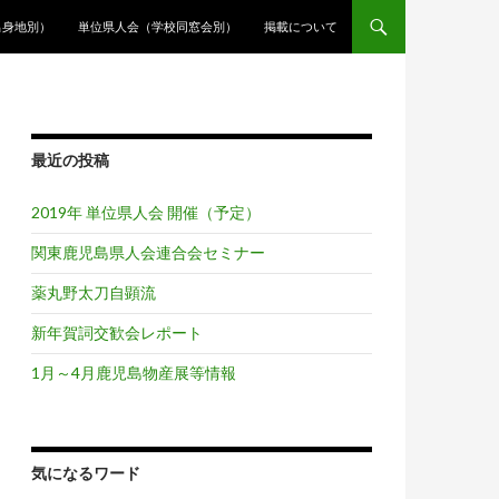
出身地別）
単位県人会（学校同窓会別）
掲載について
最近の投稿
2019年 単位県人会 開催（予定）
関東鹿児島県人会連合会セミナー
薬丸野太刀自顕流
新年賀詞交歓会レポート
1月～4月鹿児島物産展等情報
気になるワード