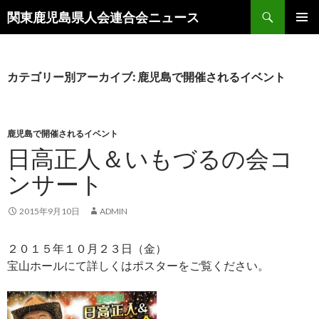
検
関東鹿児島県人会連合会ニュース
索
コ
メインメ
ン
ニュー
テ
ン
カテゴリー別アーカイブ: 鹿児島で開催されるイベント
ツ
へ
移
動
鹿児島で開催されるイベント
日高正人＆いもづるの会コ
ンサート
2015年9月10日
ADMIN
２０１５年１０月２３日（金）
宝山ホールにて詳しくはポスターをご覧ください。