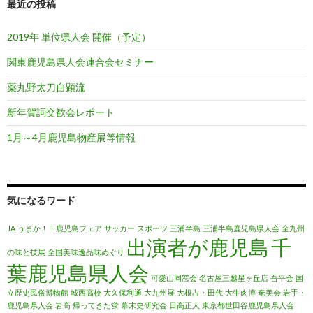
最近の投稿
2019年 単位県人会 開催（予定）
関東鹿児島県人会連合会セミナー
薬丸野太刀自顕流
新年賀詞交歓会レポート
1月～4月鹿児島物産展等情報
気になるワード
JA
うまか！！鹿児島フェア
サッカー
スポーツ
三浦半島
三浦半島鹿児島県人会
全九州
出演者が鹿児島
千
の味と技展
全国美味逸品味めぐり
葉鹿児島県人会
可愛山同窓会
名古屋三越星ヶ丘店
吾平会
国
立歴史民俗博物館
城西高校
大久保利通
大九州展
大根占・田代
大牛肉博
奄美会
岩手・
鹿児島県人会
岩高
帰ってきた蛍
幕末史研究会
日高正人
東京都世田谷鹿児島県人会