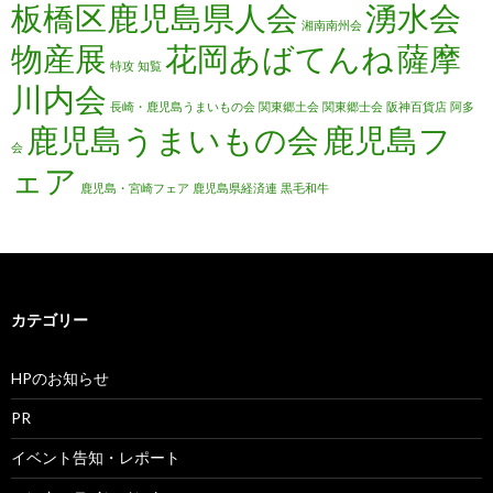
板橋区鹿児島県人会
湧水会
湘南南州会
物産展
花岡あばてんね
薩摩
特攻
知覧
川内会
長崎・鹿児島うまいもの会
関東郷土会
関東郷士会
阪神百貨店
阿多
鹿児島うまいもの会
鹿児島フ
会
ェア
鹿児島・宮崎フェア
鹿児島県経済連
黒毛和牛
カテゴリー
HPのお知らせ
PR
イベント告知・レポート