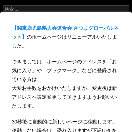
検
索
:
【関東鹿児島県人会連合会 さつまグローバルネ
最近の投稿
ット】
のホームページはリニューアルいたしま
した。
2019年 単位県人会 開催（予定）
関東鹿児島県人会連合会セミナー
つきましては、ホームページのアドレスを「お
薬丸野太刀自顕流
気に入り」や「ブックマーク」などに登録され
新年賀詞交歓会レポート
ている方は、
大変お手数をおかけいたしますが、変更後は新
1月～4月鹿児島物産展等情報
アドレスへ設定変更して頂きますようお願いい
たします。
最近のコメント
30秒後に自動的に新しいページに移動します。
岩手鹿児島県人会会長より
に
柴藤 ひろ子
より
移動しない場合は、恐れ入りますが下記URLを