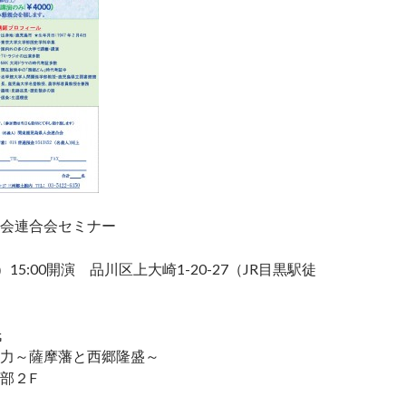
会連合会セミナー
（土）15:00開演 品川区上大崎1-20-27（JR目黒駅徒
氏
力～薩摩藩と西郷隆盛～
部２F