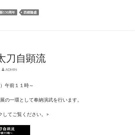
新150周年
西郷隆盛
太刀自顕流
ADMIN
）午前１１時～
展の一環として奉納演武を行います。
クしてご覧ください。>