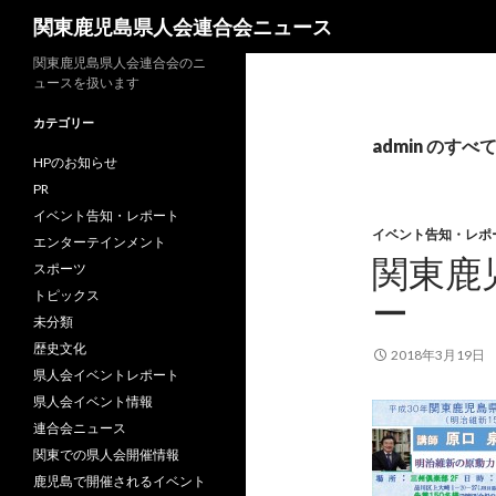
検
関東鹿児島県人会連合会ニュース
索
関東鹿児島県人会連合会のニ
ュースを扱います
カテゴリー
admin のすべ
HPのお知らせ
PR
イベント告知・レポート
イベント告知・レポ
エンターテインメント
関東鹿
スポーツ
トピックス
ー
未分類
歴史文化
2018年3月19日
県人会イベントレポート
県人会イベント情報
連合会ニュース
関東での県人会開催情報
鹿児島で開催されるイベント