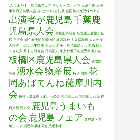
JA
うまか！！鹿児島フェア
サッカー
スポーツ
三浦半島
三浦
半島鹿児島県人会
全九州の味と技展
全国美味逸品味めぐり
出演者が鹿児島
千葉鹿
児島県人会
可愛山同窓会
名古屋三越星ヶ丘
店
吾平会
国立歴史民俗博物館
城西高校
大久保利通
大九州展
大根占・田代
大牛肉博
奄美会
岩手・鹿児島県人会
岩高
帰っ
てきた蛍
幕末史研究会
日高正人
東京都世田谷鹿児島県人会
板橋区鹿児島県人会
湘南南
湧水会
物産展
花
州会
特攻
知覧
岡あばてんね
薩摩川内
会
長崎・鹿児島うまいもの会
関東郷土会
関東郷士会
阪神
鹿児島うまいも
百貨店
阿多会
の会
鹿児島フェア
鹿児島・宮
崎フェア
鹿児島県経済連
黒毛和牛