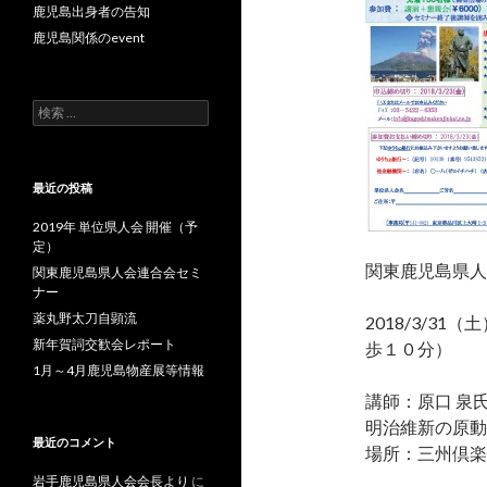
鹿児島出身者の告知
鹿児島関係のevent
検
索
:
最近の投稿
2019年 単位県人会 開催（予
定）
関東鹿児島県人
関東鹿児島県人会連合会セミ
ナー
薬丸野太刀自顕流
2018/3/31
新年賀詞交歓会レポート
歩１０分）
1月～4月鹿児島物産展等情報
講師：原口 泉
明治維新の原動
最近のコメント
場所：三州倶楽
岩手鹿児島県人会会長より
に