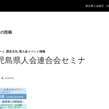
コンテンツへ移動
単位県人会紹介（
ての投稿
ート
,
歴史文化
,
県人会イベント情報
児島県人会連合会セミナ
ADMIN