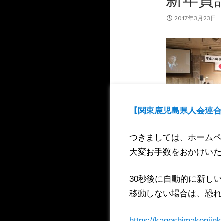
2017年3月23日
【関東鹿児島県人会連合
つきましては、ホーム
大変お手数をおかけい
30秒後に自動的に新し
移動しない場合は、恐れ
https://kagoshimakenjink