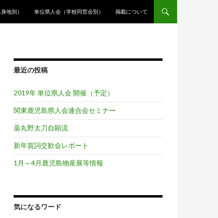
出身地別）
単位県人会（学校同窓会別）
掲載について
最近の投稿
2019年 単位県人会 開催（予定）
関東鹿児島県人会連合会セミナー
薬丸野太刀自顕流
新年賀詞交歓会レポート
1月～4月鹿児島物産展等情報
気になるワード