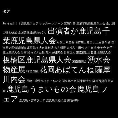
タグ
JA
うまか！！鹿児島フェア
サッカー
スポーツ
三浦半島
三浦半島鹿児島県人会
全九州
出演者が鹿児島
千
の味と技展
全国美味逸品味めぐり
葉鹿児島県人会
可愛山同窓会
名古屋三越星ヶ丘店
吾平会
国
立歴史民俗博物館
城西高校
大久保利通
大九州展
大根占・田代
大牛肉博
奄美会
岩手・
鹿児島県人会
岩高
帰ってきた蛍
幕末史研究会
日高正人
東京都世田谷鹿児島県人会
板橋区鹿児島県人会
湧水会
湘南南州会
物産展
花岡あばてんね
薩摩
特攻
知覧
川内会
長崎・鹿児島うまいもの会
関東郷土会
関東郷士会
阪神百貨店
阿多
鹿児島うまいもの会
鹿児島フ
会
ェア
鹿児島・宮崎フェア
鹿児島県経済連
黒毛和牛