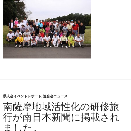
県人会イベントレポート
,
連合会ニュース
南薩摩地域活性化の研修旅
行が南日本新聞に掲載され
ました。