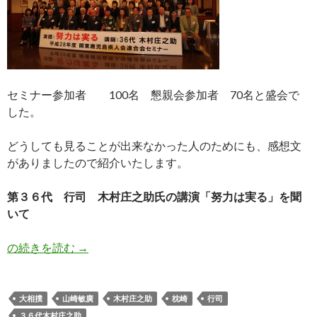
セミナー参加者
100
名 懇親会参加者
70
名と盛会で
した。
どうしても見ることが出来なかった人のためにも、感想文
がありましたので紹介いたします。
第３６代 行司 木村庄之助氏の講演「努力は実る」を聞
いて
木村庄之助氏の講演「努力は実る」
の続きを読む
→
大相撲
山崎敏廣
木村庄之助
枕崎
行司
３６代木村庄之助