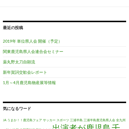
最近の投稿
2019年 単位県人会 開催（予定）
関東鹿児島県人会連合会セミナー
薬丸野太刀自顕流
新年賀詞交歓会レポート
1月～4月鹿児島物産展等情報
気になるワード
JA
うまか！！鹿児島フェア
サッカー
スポーツ
三浦半島
三浦半島鹿児島県人会
全九州
出演者が鹿児島
千