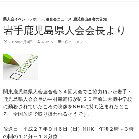
県人会イベントレポート
,
連合会ニュース
,
鹿児島出身者の告知
岩手鹿児島県人会会長より
2015年9月4日
ADMIN
1件のコメント
関東鹿児島県人会連合会３４回大会でご協力頂いた岩手・
鹿児島県人会会長の中村幸輔様が約２０年前に大槌中学校
に勤務されていたころの映像をNHKに持ち込まれたとこ
ろ、全国放送で取り扱われるそうです。
放送日 平成２７年９月６日（日）NHK 午後２時～３時
の間の１２分～１３分位