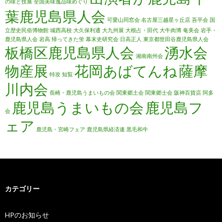
の味と技展
全国美味逸品味めぐり
葉鹿児島県人会
可愛山同窓会
名古屋三越星ヶ丘店
吾平会
国
立歴史民俗博物館
城西高校
大久保利通
大九州展
大根占・田代
大牛肉博
奄美会
岩手・
鹿児島県人会
岩高
帰ってきた蛍
幕末史研究会
日高正人
東京都世田谷鹿児島県人会
板橋区鹿児島県人会
湧水会
湘南南州会
物産展
花岡あばてんね
薩摩
特攻
知覧
川内会
長崎・鹿児島うまいもの会
関東郷土会
関東郷士会
阪神百貨店
阿多
鹿児島うまいもの会
鹿児島フ
会
ェア
鹿児島・宮崎フェア
鹿児島県経済連
黒毛和牛
カテゴリー
HPのお知らせ