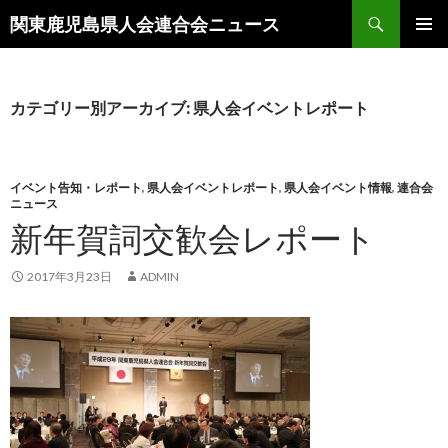
検
関東鹿児島県人会連合会ニュース
索
コ
メインメ
ン
ニュー
テ
ン
カテゴリー別アーカイブ: 県人会イベントレポート
ツ
へ
移
動
イベント告知・レポート
,
県人会イベントレポート
,
県人会イベント情報
,
連合会
ニュース
新年賀詞交歓会レポート
2017年3月23日
ADMIN