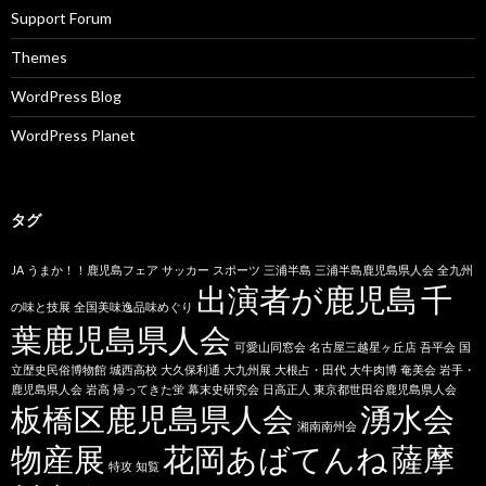
Support Forum
Themes
WordPress Blog
WordPress Planet
タグ
JA
うまか！！鹿児島フェア
サッカー
スポーツ
三浦半島
三浦半島鹿児島県人会
全九州
出演者が鹿児島
千
の味と技展
全国美味逸品味めぐり
葉鹿児島県人会
可愛山同窓会
名古屋三越星ヶ丘店
吾平会
国
立歴史民俗博物館
城西高校
大久保利通
大九州展
大根占・田代
大牛肉博
奄美会
岩手・
鹿児島県人会
岩高
帰ってきた蛍
幕末史研究会
日高正人
東京都世田谷鹿児島県人会
板橋区鹿児島県人会
湧水会
湘南南州会
物産展
花岡あばてんね
薩摩
特攻
知覧