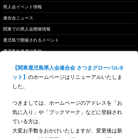
県人会イベント情報
連合会ニュース
関東での県人会開催情報
鹿児島で開催されるイベント
鹿児島出身者の告知
鹿児島関係のevent
【関東鹿児島県人会連合会 さつまグローバルネ
ット】
のホームページはリニューアルいたしま
検
した。
索
:
つきましては、ホームページのアドレスを「お
最近の投稿
気に入り」や「ブックマーク」などに登録され
ている方は、
2019年 単位県人会 開催（予定）
大変お手数をおかけいたしますが、変更後は新
関東鹿児島県人会連合会セミナー