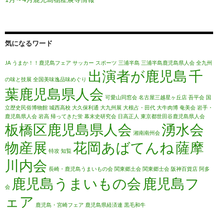
気になるワード
JA
うまか！！鹿児島フェア
サッカー
スポーツ
三浦半島
三浦半島鹿児島県人会
全九州
出演者が鹿児島
千
の味と技展
全国美味逸品味めぐり
葉鹿児島県人会
可愛山同窓会
名古屋三越星ヶ丘店
吾平会
国
立歴史民俗博物館
城西高校
大久保利通
大九州展
大根占・田代
大牛肉博
奄美会
岩手・
鹿児島県人会
岩高
帰ってきた蛍
幕末史研究会
日高正人
東京都世田谷鹿児島県人会
板橋区鹿児島県人会
湧水会
湘南南州会
物産展
花岡あばてんね
薩摩
特攻
知覧
川内会
長崎・鹿児島うまいもの会
関東郷土会
関東郷士会
阪神百貨店
阿多
鹿児島うまいもの会
鹿児島フ
会
ェア
鹿児島・宮崎フェア
鹿児島県経済連
黒毛和牛