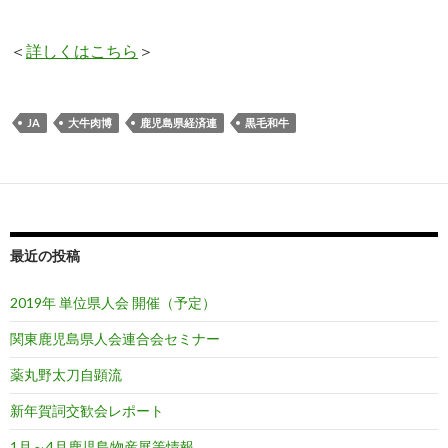
＜
詳しくはこちら
＞
JA
大牛肉博
鹿児島県経済連
黒毛和牛
最近の投稿
2019年 単位県人会 開催（予定）
関東鹿児島県人会連合会セミナー
薬丸野太刀自顕流
新年賀詞交歓会レポート
1月～4月鹿児島物産展等情報