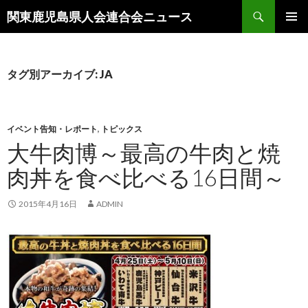
検
関東鹿児島県人会連合会ニュース
索
コ
メインメ
ン
ニュー
テ
ン
タグ別アーカイブ: JA
ツ
へ
移
動
イベント告知・レポート
,
トピックス
大牛肉博～最高の牛肉と焼
肉丼を食べ比べる16日間～
2015年4月16日
ADMIN