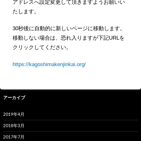
アドレスへ設定変更して頂きますようお願いい
薬丸野太刀自顕流
たします。
新年賀詞交歓会レポート
30秒後に自動的に新しいページに移動します。
1月～4月鹿児島物産展等情報
移動しない場合は、恐れ入りますが下記URLを
クリックしてください。
最近のコメント
https://kagoshimakenjinkai.org/
岩手鹿児島県人会会長より
に
柴藤 ひろ子
より
アーカイブ
2019年4月
2018年3月
2017年7月