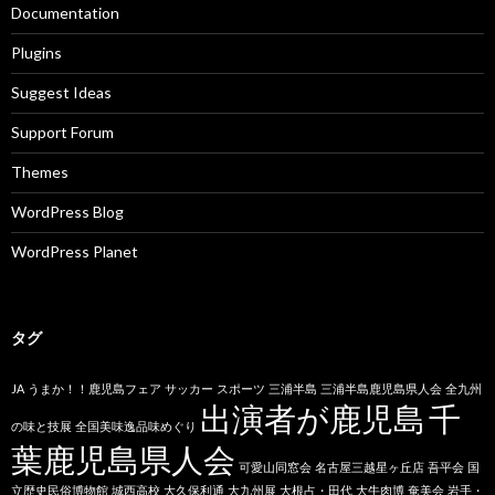
Documentation
Plugins
Suggest Ideas
Support Forum
Themes
WordPress Blog
WordPress Planet
タグ
JA
うまか！！鹿児島フェア
サッカー
スポーツ
三浦半島
三浦半島鹿児島県人会
全九州
出演者が鹿児島
千
の味と技展
全国美味逸品味めぐり
葉鹿児島県人会
可愛山同窓会
名古屋三越星ヶ丘店
吾平会
国
立歴史民俗博物館
城西高校
大久保利通
大九州展
大根占・田代
大牛肉博
奄美会
岩手・