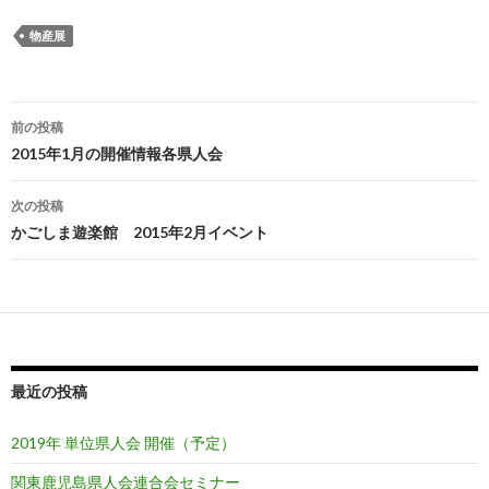
物産展
前の投稿
投
2015年1月の開催情報各県人会
稿
次の投稿
ナ
かごしま遊楽館 2015年2月イベント
ビ
ゲ
ー
シ
最近の投稿
ョ
2019年 単位県人会 開催（予定）
ン
関東鹿児島県人会連合会セミナー