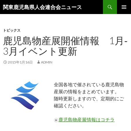
検
関東鹿児島県人会連合会ニュース
索
コ
メインメ
ン
ニュー
テ
ン
トピックス
ツ
鹿児島物産展開催情報 1月‐
へ
3月イベント更新
移
動
2015年1月16日
ADMIN
全国各地で催されている鹿児島物
産展の情報をまとめています。
随時更新しますので、定期的にご
確認ください。
鹿児島物産展情報はコチラ