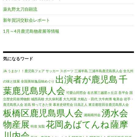
薬丸野太刀自顕流
新年賀詞交歓会レポート
1月～4月鹿児島物産展等情報
気になるワード
JA
うまか！！鹿児島フェア
サッカー
スポーツ
三浦半島
三浦半島鹿児島県人会
全九州
出演者が鹿児島
千
の味と技展
全国美味逸品味めぐり
葉鹿児島県人会
可愛山同窓会
名古屋三越星ヶ丘店
吾平会
国
立歴史民俗博物館
城西高校
大久保利通
大九州展
大根占・田代
大牛肉博
奄美会
岩手・
鹿児島県人会
岩高
帰ってきた蛍
幕末史研究会
日高正人
東京都世田谷鹿児島県人会
板橋区鹿児島県人会
湧水会
湘南南州会
物産展
花岡あばてんね
薩摩
特攻
知覧
川内会