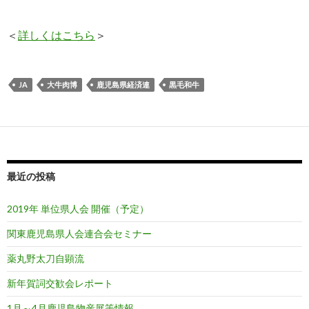
＜
詳しくはこちら
＞
JA
大牛肉博
鹿児島県経済連
黒毛和牛
最近の投稿
2019年 単位県人会 開催（予定）
関東鹿児島県人会連合会セミナー
薬丸野太刀自顕流
新年賀詞交歓会レポート
1月～4月鹿児島物産展等情報