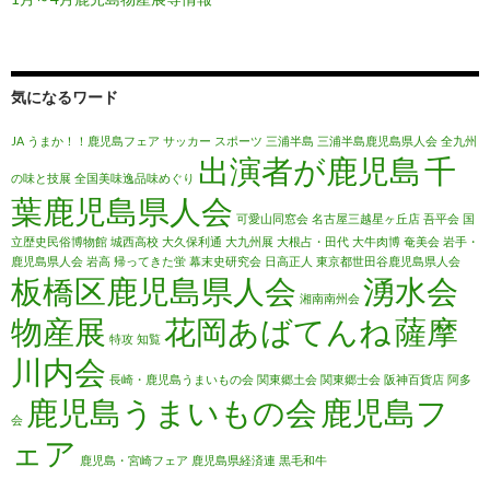
気になるワード
JA
うまか！！鹿児島フェア
サッカー
スポーツ
三浦半島
三浦半島鹿児島県人会
全九州
出演者が鹿児島
千
の味と技展
全国美味逸品味めぐり
葉鹿児島県人会
可愛山同窓会
名古屋三越星ヶ丘店
吾平会
国
立歴史民俗博物館
城西高校
大久保利通
大九州展
大根占・田代
大牛肉博
奄美会
岩手・
鹿児島県人会
岩高
帰ってきた蛍
幕末史研究会
日高正人
東京都世田谷鹿児島県人会
板橋区鹿児島県人会
湧水会
湘南南州会
物産展
花岡あばてんね
薩摩
特攻
知覧
川内会
長崎・鹿児島うまいもの会
関東郷土会
関東郷士会
阪神百貨店
阿多
鹿児島うまいもの会
鹿児島フ
会
ェア
鹿児島・宮崎フェア
鹿児島県経済連
黒毛和牛