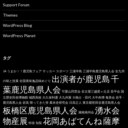
Support Forum
Themes
WordPress Blog
WordPress Planet
タグ
JA
うまか！！鹿児島フェア
サッカー
スポーツ
三浦半島
三浦半島鹿児島県人会
全九州
出演者が鹿児島
千
の味と技展
全国美味逸品味めぐり
葉鹿児島県人会
可愛山同窓会
名古屋三越星ヶ丘店
吾平会
国
立歴史民俗博物館
城西高校
大久保利通
大九州展
大根占・田代
大牛肉博
奄美会
岩手・
鹿児島県人会
岩高
帰ってきた蛍
幕末史研究会
日高正人
東京都世田谷鹿児島県人会
板橋区鹿児島県人会
湧水会
湘南南州会
物産展
花岡あばてんね
薩摩
特攻
知覧