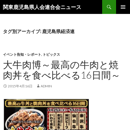
検
関東鹿児島県人会連合会ニュース
索
コ
メインメ
ン
ニュー
テ
ン
タグ別アーカイブ: 鹿児島県経済連
ツ
へ
移
動
イベント告知・レポート
,
トピックス
大牛肉博～最高の牛肉と焼
肉丼を食べ比べる16日間～
2015年4月16日
ADMIN