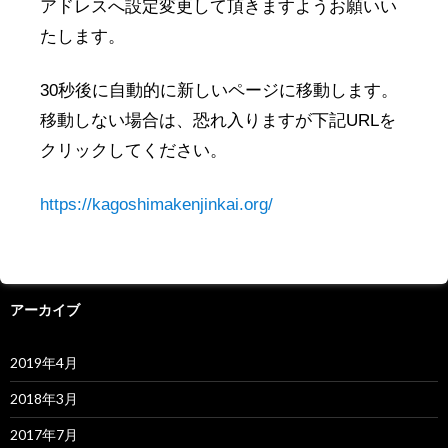
アドレスへ設定変更して頂きますようお願いい
薬丸野太刀自顕流
たします。
新年賀詞交歓会レポート
30秒後に自動的に新しいページに移動します。
1月～4月鹿児島物産展等情報
移動しない場合は、恐れ入りますが下記URLを
クリックしてください。
最近のコメント
https://kagoshimakenjinkai.org/
岩手鹿児島県人会会長より
に
柴藤 ひろ子
より
アーカイブ
2019年4月
2018年3月
2017年7月