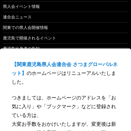
県人会イベント情報
連合会ニュース
関東での県人会開催情報
鹿児島で開催されるイベント
鹿児島出身者の告知
鹿児島関係のevent
【関東鹿児島県人会連合会 さつまグローバルネ
ット】
のホームページはリニューアルいたしま
検
した。
索
:
つきましては、ホームページのアドレスを「お
最近の投稿
気に入り」や「ブックマーク」などに登録され
ている方は、
2019年 単位県人会 開催（予定）
大変お手数をおかけいたしますが、変更後は新
関東鹿児島県人会連合会セミナー