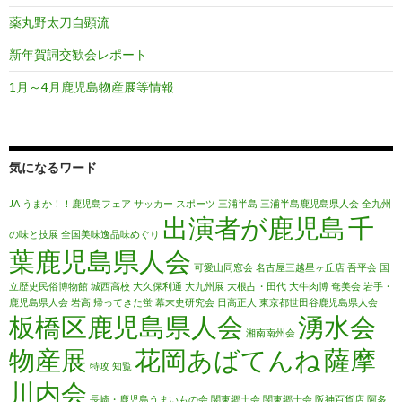
薬丸野太刀自顕流
新年賀詞交歓会レポート
1月～4月鹿児島物産展等情報
気になるワード
JA
うまか！！鹿児島フェア
サッカー
スポーツ
三浦半島
三浦半島鹿児島県人会
全九州
出演者が鹿児島
千
の味と技展
全国美味逸品味めぐり
葉鹿児島県人会
可愛山同窓会
名古屋三越星ヶ丘店
吾平会
国
立歴史民俗博物館
城西高校
大久保利通
大九州展
大根占・田代
大牛肉博
奄美会
岩手・
鹿児島県人会
岩高
帰ってきた蛍
幕末史研究会
日高正人
東京都世田谷鹿児島県人会
板橋区鹿児島県人会
湧水会
湘南南州会
物産展
花岡あばてんね
薩摩
特攻
知覧
川内会
長崎・鹿児島うまいもの会
関東郷土会
関東郷士会
阪神百貨店
阿多