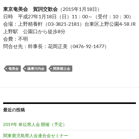
東京奄美会 賀詞交歓会
（2015年1月18日）
日時 平成27年1月18日（日）11：00～（受付：10：30）
会場：上野精養軒（03-3821-2181）台東区上野公園4-58 JR
上野駅 公園口から徒歩8分
会費：不明
問合せ先：幹事長：花岡正美（0476-92-1477）
奄美会
薩摩川内会
関東郷土会
最近の投稿
2019年 単位県人会 開催（予定）
関東鹿児島県人会連合会セミナー