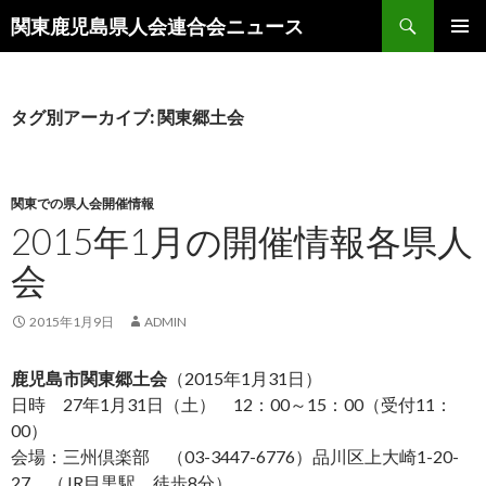
検
関東鹿児島県人会連合会ニュース
索
コ
メインメ
ン
ニュー
テ
ン
タグ別アーカイブ: 関東郷土会
ツ
へ
移
動
関東での県人会開催情報
2015年1月の開催情報各県人
会
2015年1月9日
ADMIN
鹿児島市関東郷土会
（2015年1月31日）
日時 27年1月31日（土） 12：00～15：00（受付11：
00）
会場：三州倶楽部 （03-3447-6776）品川区上大崎1-20-
27 （JR目黒駅 徒歩8分）