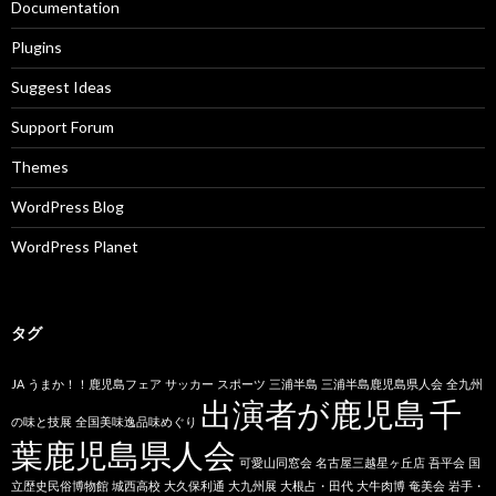
Documentation
Plugins
Suggest Ideas
Support Forum
Themes
WordPress Blog
WordPress Planet
タグ
JA
うまか！！鹿児島フェア
サッカー
スポーツ
三浦半島
三浦半島鹿児島県人会
全九州
出演者が鹿児島
千
の味と技展
全国美味逸品味めぐり
葉鹿児島県人会
可愛山同窓会
名古屋三越星ヶ丘店
吾平会
国
立歴史民俗博物館
城西高校
大久保利通
大九州展
大根占・田代
大牛肉博
奄美会
岩手・