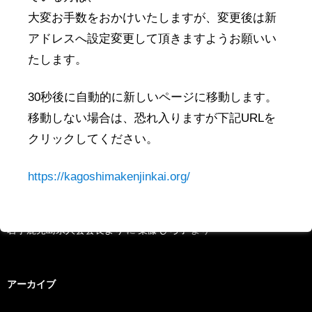
最近の投稿
大変お手数をおかけいたしますが、変更後は新
アドレスへ設定変更して頂きますようお願いい
2019年 単位県人会 開催（予定）
たします。
関東鹿児島県人会連合会セミナー
薬丸野太刀自顕流
30秒後に自動的に新しいページに移動します。
新年賀詞交歓会レポート
移動しない場合は、恐れ入りますが下記URLを
クリックしてください。
1月～4月鹿児島物産展等情報
https://kagoshimakenjinkai.org/
最近のコメント
岩手鹿児島県人会会長より
に
柴藤 ひろ子
より
アーカイブ