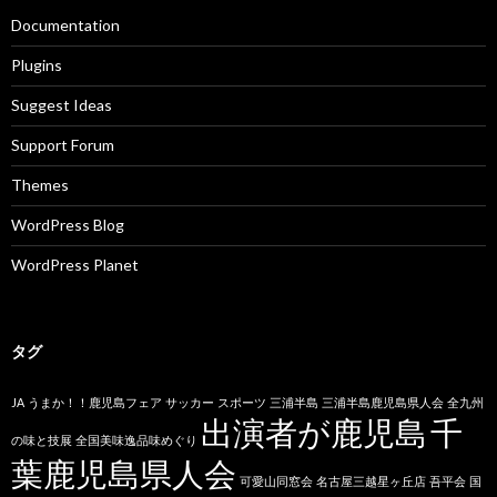
Documentation
Plugins
Suggest Ideas
Support Forum
Themes
WordPress Blog
WordPress Planet
タグ
JA
うまか！！鹿児島フェア
サッカー
スポーツ
三浦半島
三浦半島鹿児島県人会
全九州
出演者が鹿児島
千
の味と技展
全国美味逸品味めぐり
葉鹿児島県人会
可愛山同窓会
名古屋三越星ヶ丘店
吾平会
国