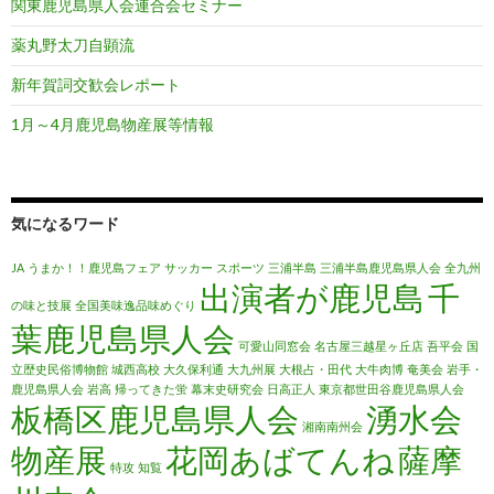
関東鹿児島県人会連合会セミナー
薬丸野太刀自顕流
新年賀詞交歓会レポート
1月～4月鹿児島物産展等情報
気になるワード
JA
うまか！！鹿児島フェア
サッカー
スポーツ
三浦半島
三浦半島鹿児島県人会
全九州
出演者が鹿児島
千
の味と技展
全国美味逸品味めぐり
葉鹿児島県人会
可愛山同窓会
名古屋三越星ヶ丘店
吾平会
国
立歴史民俗博物館
城西高校
大久保利通
大九州展
大根占・田代
大牛肉博
奄美会
岩手・
鹿児島県人会
岩高
帰ってきた蛍
幕末史研究会
日高正人
東京都世田谷鹿児島県人会
板橋区鹿児島県人会
湧水会
湘南南州会
物産展
花岡あばてんね
薩摩
特攻
知覧