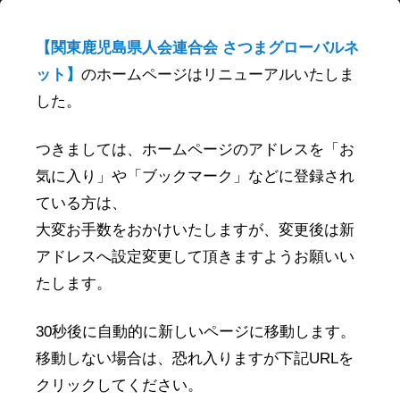
最近の投稿
【関東鹿児島県人会連合会 さつまグローバルネ
2019年 単位県人会 開催（予定）
ット】
のホームページはリニューアルいたしま
関東鹿児島県人会連合会セミナー
した。
薬丸野太刀自顕流
つきましては、ホームページのアドレスを「お
新年賀詞交歓会レポート
気に入り」や「ブックマーク」などに登録され
1月～4月鹿児島物産展等情報
ている方は、
大変お手数をおかけいたしますが、変更後は新
アドレスへ設定変更して頂きますようお願いい
最近のコメント
たします。
岩手鹿児島県人会会長より
に
柴藤 ひろ子
より
30秒後に自動的に新しいページに移動します。
移動しない場合は、恐れ入りますが下記URLを
アーカイブ
クリックしてください。