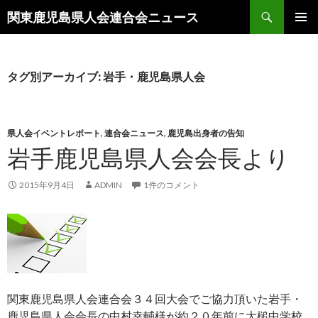
検
関東鹿児島県人会連合会ニュース
索
コ
メインメ
ン
ニュー
テ
ン
タグ別アーカイブ: 岩手・鹿児島県人会
ツ
へ
移
動
県人会イベントレポート
,
連合会ニュース
,
鹿児島出身者の告知
岩手鹿児島県人会会長より
2015年9月4日
ADMIN
1件のコメント
関東鹿児島県人会連合会３４回大会でご協力頂いた岩手・
鹿児島県人会会長の中村幸輔様が約２０年前に大槌中学校