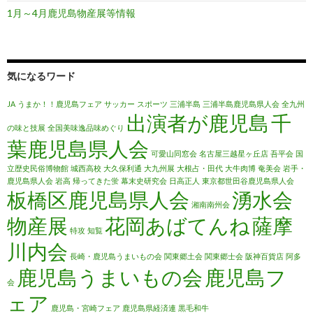
1月～4月鹿児島物産展等情報
気になるワード
JA
うまか！！鹿児島フェア
サッカー
スポーツ
三浦半島
三浦半島鹿児島県人会
全九州
出演者が鹿児島
千
の味と技展
全国美味逸品味めぐり
葉鹿児島県人会
可愛山同窓会
名古屋三越星ヶ丘店
吾平会
国
立歴史民俗博物館
城西高校
大久保利通
大九州展
大根占・田代
大牛肉博
奄美会
岩手・
鹿児島県人会
岩高
帰ってきた蛍
幕末史研究会
日高正人
東京都世田谷鹿児島県人会
板橋区鹿児島県人会
湧水会
湘南南州会
物産展
花岡あばてんね
薩摩
特攻
知覧
川内会
長崎・鹿児島うまいもの会
関東郷土会
関東郷士会
阪神百貨店
阿多
鹿児島うまいもの会
鹿児島フ
会
ェア
鹿児島・宮崎フェア
鹿児島県経済連
黒毛和牛