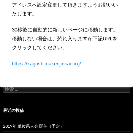
県人会イベントレポート
アドレスへ設定変更して頂きますようお願いい
県人会イベント情報
たします。
連合会ニュース
30秒後に自動的に新しいページに移動します。
関東での県人会開催情報
移動しない場合は、恐れ入りますが下記URLを
鹿児島で開催されるイベント
クリックしてください。
鹿児島出身者の告知
https://kagoshimakenjinkai.org/
鹿児島関係のevent
検
索
:
最近の投稿
2019年 単位県人会 開催（予定）