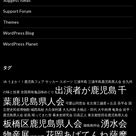
Suggest Ideas
Support Forum
Themes
WordPress Blog
WordPress Planet
タグ
JA
うまか！！鹿児島フェア
サッカー
スポーツ
三浦半島
三浦半島鹿児島県人会
全九州
出演者が鹿児島
千
の味と技展
全国美味逸品味めぐり
葉鹿児島県人会
可愛山同窓会
名古屋三越星ヶ丘店
吾平会
国
立歴史民俗博物館
城西高校
大久保利通
大九州展
大根占・田代
大牛肉博
奄美会
岩手・
鹿児島県人会
岩高
帰ってきた蛍
幕末史研究会
日高正人
東京都世田谷鹿児島県人会
板橋区鹿児島県人会
湧水会
湘南南州会
物産展
花岡あばてんね
薩摩