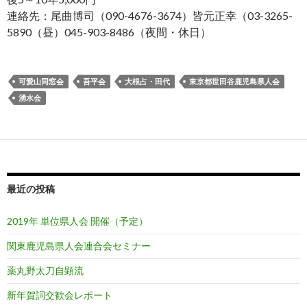
連絡先：尾曲博司（090-4676-3674）皆元正幸（03-3265-
5890（昼）045-903-8486（夜間・休日）
可愛山同窓会
吾平会
大根占・田代
東京都世田谷鹿児島県人会
湧水会
最近の投稿
2019年 単位県人会 開催（予定）
関東鹿児島県人会連合会セミナー
薬丸野太刀自顕流
新年賀詞交歓会レポート