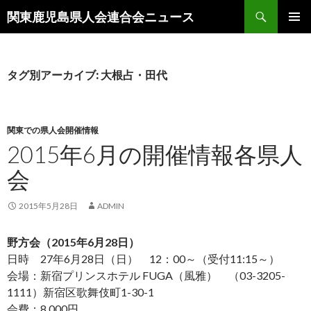
検
関東鹿児島県人会連合会ニュース
索
コ
メインメ
ン
ニュー
テ
ン
タグ別アーカイブ: 大根占・田代
ツ
へ
移
動
関東での県人会開催情報
2015年6月の開催情報各県人
会
2015年5月28日
ADMIN
野方会（2015年6月28日）
日時 27年6月28日（日） 12：00～（受付11:15～）
会場：新宿プリンスホテル FUGA（風雅） （03-3205-
1111）新宿区歌舞伎町1-30-1
会費：8,000円