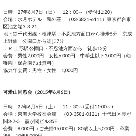
日時 27年6月7日（日） 12：00～（受付11:20）
会場：水月ホテル 鴎外荘 （03-3821-6111）東京都台東
区池之端3-3-21
地下鉄千代田線・根津駅：不忍池方面口から徒歩5分 京成
上野駅：公園口から徒歩7分
ＪＲ 上野駅 公園口・不忍池方面から 徒歩12分
会費：男性7,000円 女性6,000円 中学生以下3,000円（幼
稚園・保育園児は無料）
協力年会費：男性・女性 1,000円
可愛山同窓会（2015年6月6日）
日時 27年6月6日（土） 11：30～(受付11:00～)
会場：東海大学校友会館 （03-3581-0121）千代田区霞が
関3-2-5 霞が関ビル35F
会費：8,000円（ご夫婦15,000円）80歳以上5,000円 卒業
後5～10年5,000円