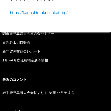
:
最近の投稿
https://kagoshimakenjinkai.org/
2019年 単位県人会 開催（予定）
関東鹿児島県人会連合会セミナー
薬丸野太刀自顕流
新年賀詞交歓会レポート
1月～4月鹿児島物産展等情報
最近のコメント
岩手鹿児島県人会会長より
に
柴藤 ひろ子
より