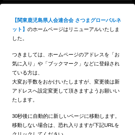
トピックス
未分類
【関東鹿児島県人会連合会 さつまグローバルネ
歴史文化
ット】
のホームページはリニューアルいたしま
した。
県人会イベントレポート
県人会イベント情報
つきましては、ホームページのアドレスを「お
連合会ニュース
気に入り」や「ブックマーク」などに登録され
関東での県人会開催情報
ている方は、
大変お手数をおかけいたしますが、変更後は新
鹿児島で開催されるイベント
アドレスへ設定変更して頂きますようお願いい
鹿児島出身者の告知
たします。
鹿児島関係のevent
30秒後に自動的に新しいページに移動します。
移動しない場合は、恐れ入りますが下記URLを
検
索
クリックしてください。