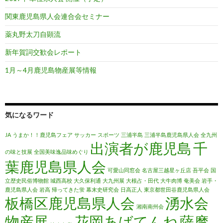
関東鹿児島県人会連合会セミナー
薬丸野太刀自顕流
新年賀詞交歓会レポート
1月～4月鹿児島物産展等情報
気になるワード
JA
うまか！！鹿児島フェア
サッカー
スポーツ
三浦半島
三浦半島鹿児島県人会
全九州
出演者が鹿児島
千
の味と技展
全国美味逸品味めぐり
葉鹿児島県人会
可愛山同窓会
名古屋三越星ヶ丘店
吾平会
国
立歴史民俗博物館
城西高校
大久保利通
大九州展
大根占・田代
大牛肉博
奄美会
岩手・
鹿児島県人会
岩高
帰ってきた蛍
幕末史研究会
日高正人
東京都世田谷鹿児島県人会
板橋区鹿児島県人会
湧水会
湘南南州会
物産展
花岡あばてんね
薩摩