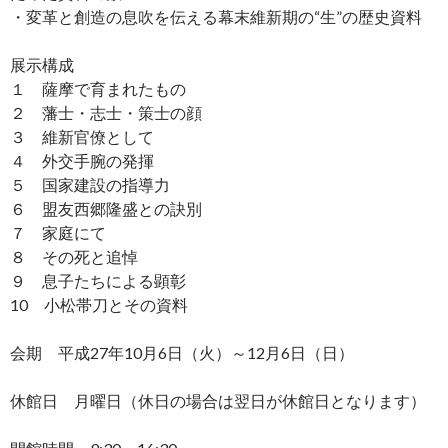
・変革と創造の息吹を伝える幕末維新期の“生”の歴史資料
展示構成
１ 薩摩で育まれたもの
２ 藩士・志士・策士の顔
３ 維新官僚として
４ 外交手腕の発揮
５ 国家建設の指導力
６ 盟友西郷隆盛との訣別
７ 家庭にて
８ その死と追悼
９ 息子たちによる顕彰
10 小松帯刀とその資料
会期 平成27年10月6日（火）～12月6日（日）
休館日 月曜日（休日の場合は翌日が休館日となります）