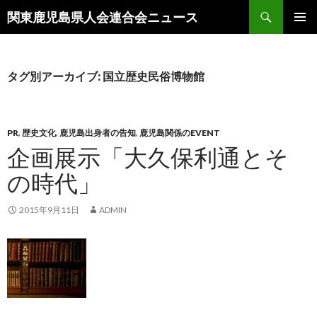
検
関東鹿児島県人会連合会ニュース
索
コ
メインメ
ン
ニュー
テ
ン
タグ別アーカイブ: 国立歴史民俗博物館
ツ
へ
移
動
PR
,
歴史文化
,
鹿児島出身者の告知
,
鹿児島関係のEVENT
企画展示「大久保利通とそ
の時代」
2015年9月11日
ADMIN