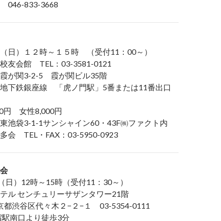
46-833-3668
（日）１２時～１５時 （受付11：00～）
会館 TEL：03-3581-0121
3-2-5 霞が関ビル35階
鉄銀座線 「虎ノ門駅」5番または11番出口
0円 女性8,000円
池袋3-1-1サンシャイン60・43F㈱ファクト内
L・FAX：03-5950-0923
会
（日）12時～15時（受付11：30～）
テル センチュリーサザンタワー21階
 東京都渋谷区代々木２−２−１ 03-5354-0111
南口より徒歩3分