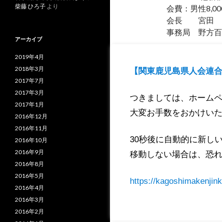
柴藤 ひろ子
より
会費：男性8,00
会長 宮田 実 
事務局 野方百合子 
アーカイブ
2019年4月
三浦半島
花岡
2018年3月
【関東鹿児島県人会連合
2017年7月
2017年3月
つきましては、ホーム
2017年1月
大変お手数をおかけい
2016年12月
2016年11月
30秒後に自動的に新し
2016年10月
2016年9月
移動しない場合は、恐れ
2016年8月
2016年5月
https://kagoshimakenjink
2016年4月
2016年3月
2016年2月