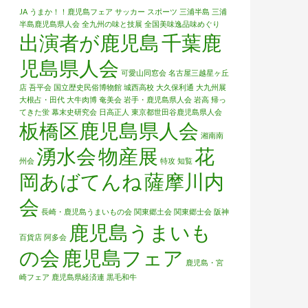
JA
うまか！！鹿児島フェア
サッカー
スポーツ
三浦半島
三浦
半島鹿児島県人会
全九州の味と技展
全国美味逸品味めぐり
出演者が鹿児島
千葉鹿
児島県人会
可愛山同窓会
名古屋三越星ヶ丘
店
吾平会
国立歴史民俗博物館
城西高校
大久保利通
大九州展
大根占・田代
大牛肉博
奄美会
岩手・鹿児島県人会
岩高
帰っ
てきた蛍
幕末史研究会
日高正人
東京都世田谷鹿児島県人会
板橋区鹿児島県人会
湘南南
湧水会
物産展
花
州会
特攻
知覧
岡あばてんね
薩摩川内
会
長崎・鹿児島うまいもの会
関東郷土会
関東郷士会
阪神
鹿児島うまいも
百貨店
阿多会
の会
鹿児島フェア
鹿児島・宮
崎フェア
鹿児島県経済連
黒毛和牛