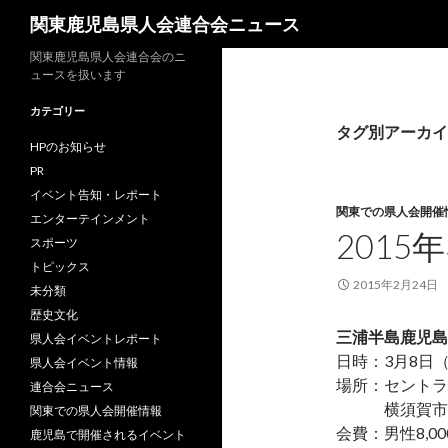
検
関東鹿児島県人会連合会ニュース
索
関東鹿児島県人会連合会のニ
ュースを扱います
カテゴリー
タグ別アーカイ
HPのお知らせ
PR
イベント告知・レポート
関東での県人会開催
エンターテインメント
201
スポーツ
トピックス
2015年2月24日
未分類
歴史文化
三浦半島鹿児島
県人会イベントレポート
日時：3月8日
県人会イベント情報
場所：セントラル
連合会ニュース
横須賀市若松
関東での県人会開催情報
会費：男性8,00
鹿児島で開催されるイベント