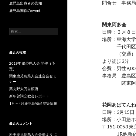
問合せ：事務局 0
鹿児島出身者の告知
鹿児島関係のevent
関東阿多会
検
日時：３月８日
索
場所：東海大学校友
:
千代田区霞が関
最近の投稿
（交通）地下
より徒歩3分
2019年 単位県人会 開催（予
会費：男性9,00
定）
事務局：豊島区東
関東鹿児島県人会連合会セミ
ナー
関東阿多会 TE
薬丸野太刀自顕流
新年賀詞交歓会レポート
1月～4月鹿児島物産展等情報
花岡あばてんね
日時：3月15日
場所：小田急ホ
最近のコメント
〒151-0053
JR他新宿駅
岩手鹿児島県人会会長より
に