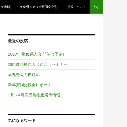
出身地別）
単位県人会（学校同窓会別）
掲載について
最近の投稿
2019年 単位県人会 開催（予定）
関東鹿児島県人会連合会セミナー
薬丸野太刀自顕流
新年賀詞交歓会レポート
1月～4月鹿児島物産展等情報
気になるワード