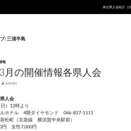
コンテンツへ移動
単位県人会紹介（
ブ: 三浦半島
情報
5年3月の開催情報各県人会
ADMIN
県人会
（日）12時より
ホテル 4階ダイヤモンド 046-827-1111
町（京急線 横須賀中央駅前）
0円 女性7,000円