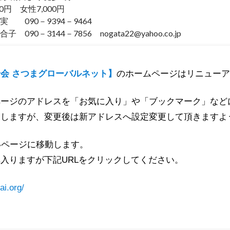
0円 女性7,000円
090－9394－9464
090－3144－7856 nogata22@yahoo.co.jp
あばてんね
阿多会
会 さつまグローバルネット】
のホームページはリニューア
ページのアドレスを「お気に入り」や「ブックマーク」など
たしますが、変更後は新アドレスへ設定変更して頂きますよ
いページに移動します。
入りますが下記URLをクリックしてください。
ai.org/