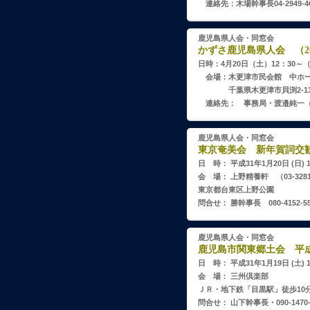
連絡先：木場幹事長04-2949-46
鹿児島県人会・同窓会
かずさ鹿児島県人会 （20
日時：4月20日（土）12：30～（
会場：木更津市民会館 中ホール（0
千葉県木更津市貝渕2-13-
連絡先： 事務局・渡邉純一（043
鹿児島県人会・同窓会
東京奄美会 新年賀詞交歓会
日 時： 平成31年1月20日 (日) 1
会 場： 上野精養軒 （03-3281-
東京都台東区上野公園
問合せ： 勝幹事長 080-4152-55
鹿児島県人会・同窓会
鹿児島市関東郷土会 平成3
日 時： 平成31年1月19日 (土) 
会 場： 三州倶楽部
ＪＲ・地下鉄「目黒駅」徒歩10
問合せ： 山下幹事長・090-1470-