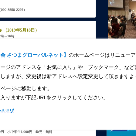
-8558-2297）
（2019年5月18日）
2時～16時
 B2 クラルテ
-3265-8111）
麹町口 徒歩2分
会 さつまグローバルネット】
のホームページはリニューア
00円（夫婦14,000円）
,000円（年会費含む）
ページのアドレスを「お気に入り」や「ブックマーク」など
幹事長）
たしますが、変更後は新アドレスへ設定変更して頂きますよ
いページに移動します。
入りますが下記URLをクリックしてください。
9年4月21日）
5：00（受付11：30～）
ai.org/
23-4122）
西所沢駅より徒歩7分
・グランのマイクロバス送迎あり。
0円 小中学生1,000円 幼児・無料