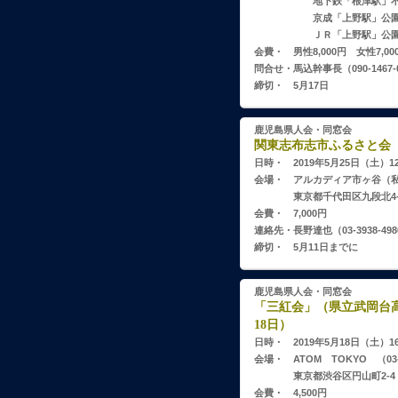
地下鉄「根津駅」不忍池
京成「上野駅」公園口
ＪＲ「上野駅」公園口・
会費・ 男性8,000円 女性7,0
問合せ・馬込幹事長（090-1467-0
締切・ 5月17日
鹿児島県人会・同窓会
関東志布志市ふるさと会 総
日時・ 2019年5月25日（土）1
会場・ アルカディア市ヶ谷（私
東京都千代田区九段北4-2
会費・ 7,000円
連絡先・長野達也（03-3938-498
締切・ 5月11日までに
鹿児島県人会・同窓会
「三紅会」（県立武岡台高
18日）
日時・ 2019年5月18日（土）1
会場・ ATOM TOKYO （03-3
東京都渋谷区円山町2-4
会費・ 4,500円