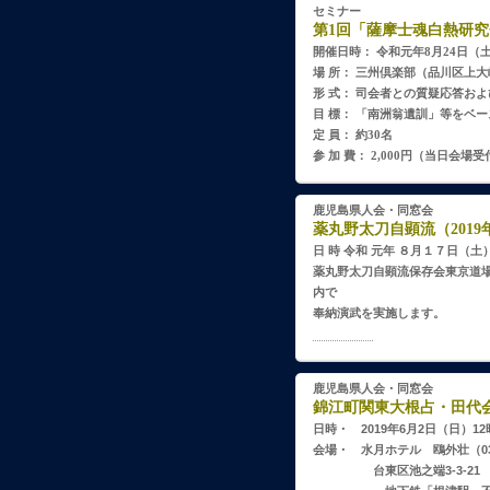
セミナー
第1回「薩摩士魂白熱研究会
開催日時： 令和元年8月24日（
場 所： 三州倶楽部（品川区上大崎一
形 式： 司会者との質疑応答お
目 標： 「南洲翁遺訓」等をベ
定 員： 約30名
参 加 費： 2,000円（当日会
鹿児島県人会・同窓会
薬丸野太刀自顕流（2019年
日 時 令和 元年 ８月１７日（
薬丸野太刀自顕流保存会東京道
内で
奉納演武を実施します。
案内を開く
鹿児島県人会・同窓会
錦江町関東大根占・田代会（
日時・ 2019年6月2日（日）12
会場・ 水月ホテル 鴎外壮（03-3
台東区池之端3-3-21