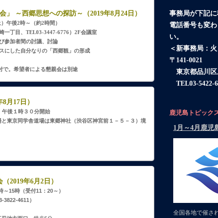
」 ～西郷思想への探訪～（2019年8月24日）
事務局が下記に
土）午後2時～（約2時間）
電話番号も変わ
丁目、TEL03-3447-6776）2F会議室
い。
よび参加者間の討議、討論
＜新事務局：火
ースにした自分なりの「西郷観」の形成
〒141-0021
場受付で。希望者による懇親会は別途
東京都品川区上大
TEL03-5422-6
8月17日）
土）午後１時３０分開始
鹿児島トピック
場と東京同学舎道場は東郷神社（渋谷区神宮前１－５－３）境
2019年6月2日）
時～15時（受付11：20～）
822-4611）