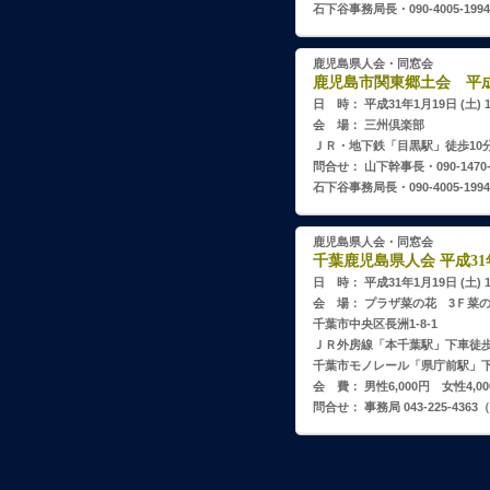
石下谷事務局長・090-4005-1994
鹿児島県人会・同窓会
鹿児島市関東郷土会 平成3
日 時： 平成31年1月19日 (土) 
会 場： 三州倶楽部
ＪＲ・地下鉄「目黒駅」徒歩10
問合せ： 山下幹事長・090-1470-
石下谷事務局長・090-4005-1994
鹿児島県人会・同窓会
千葉鹿児島県人会 平成31
日 時： 平成31年1月19日 (土) 
会 場： プラザ菜の花 3Ｆ菜の花 
千葉市中央区長洲1-8-1
ＪＲ外房線「本千葉駅」下車徒歩
千葉市モノレール「県庁前駅」
会 費： 男性6,000円 女性4,00
問合せ： 事務局 043-225-4