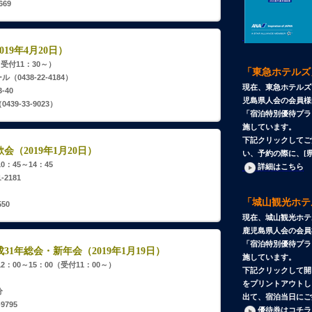
69
19年4月20日）
受付11：30～）
「東急ホテルズ
438-22-4184）
現在、東急ホテルズ
40
児島県人会の会員様
9-33-9023）
「宿泊特別優待プラ
施しています。
下記クリックしてご
（2019年1月20日）
い、予約の際に、[
0：45～14：45
詳細はこちら
2181
「城山観光ホテ
50
現在、城山観光ホテ
鹿児島県人会の会員
「宿泊特別優待プラ
1年総会・新年会（2019年1月19日）
施しています。
12：00～15：00（受付11：00～）
下記クリックして開
をプリントアウトし
分
出て、宿泊当日にご
9795
優待券はコチラ