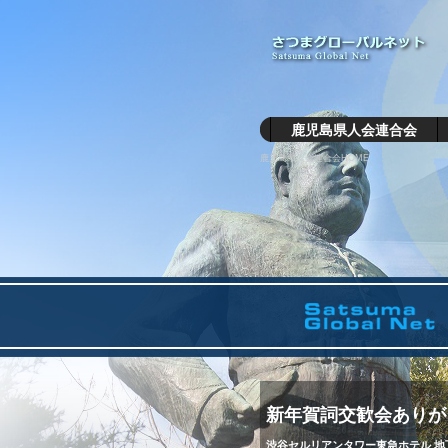
鹿児島県人会連合会
鹿児島県人会連合会HOME
新年賀詞交歓会ありが
渋谷セルリアンタワー東急ホテル 地