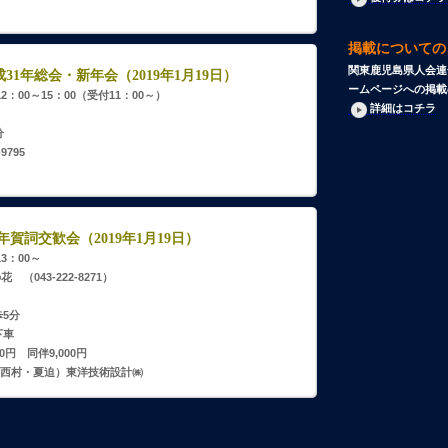
掲載についての
関東鹿児島県人会連
1年総会・新年会（2019年1月19日）
ームページへの掲載
12：00～15：00（受付11：00～）
詳細はコチラ
分
9795
年賀詞交歓会（2019年1月19日）
13：00～
（043-222-8271）
5分
下車
0円 同伴9,000円
363（西村・夏迫）東洋技術設計㈱