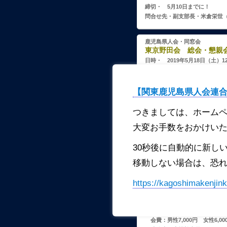
締切・ 5月10日までに！
問合せ先・副支部長・米倉栄世（090
鹿児島県人会・同窓会
東京野田会 総会・懇親会 
日時・ 2019年5月18日（土）1
会場・ 主婦会館 プラザエフ
東京都千代田区6番町15 （03
JR・地下鉄 四ツ谷駅・
【関東鹿児島県人会連合
会費・ 男性10,000円 女性7,0
30歳以下5,000円、学生3
つきましては、ホーム
連絡先・045-921-9076（橋口
大変お手数をおかけい
締切・ 4月19日（土）
30秒後に自動的に新し
鹿児島県人会・同窓会
移動しない場合は、恐れ
所沢市鹿児島県人会 （201
日時：4月21日（日）12：00～1
https://kagoshimakenjink
会場：ベルヴィザ・グラン（04-29
所沢市星の宮1-3-5
所沢駅西口から徒歩15分、
※所沢駅西口～ベルヴィザ
会費：男性7,000円 女性6,00