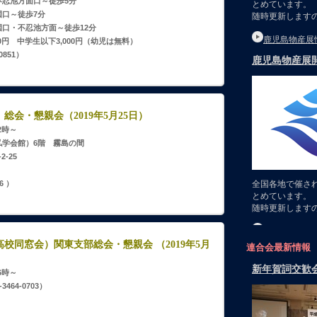
方面口～徒歩5分
～徒歩7分
不忍池方面～徒歩12分
00円 中学生以下3,000円（幼児は無料）
851）
会・懇親会（2019年5月25日）
2時～
学会館）6階 霧島の間
-25
6 ）
校同窓会）関東支部総会・懇親会 （2019年5月
連合会最新情報
6時～
464-0703）